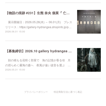
【物語の痕跡 #231】生熊 奈央 個展『 亡霊の通り道 』
展示開催日：2026.05.28(木) ～ 06.01(月) プレス
リリース：https://gallery-hydrangea.shopinfo.jp/p…
2026.06.01 15:00
【募集締切】2026.10 gallery hydrangea 企画展『 波音を待つ夜に 』
刻の積もる花咲く部屋で 海の記憶が香る頃 月
の揺らめく霧海の森へ 夜風が遠い波音を運ぶ …
2026.05.31 15:00
プライバシーポリシー
特定商取引法に基づく表記