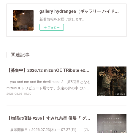
gallery hydrangea（ギャラリー ハイドランジア）
新着情報をお届け致します。
フォロー
関連記事
【募集中】2026.12 mizunOE TRibute exhibition『 BADREAM #5 』
you and me and the devil make 3 第5回目となる
mizunOEトリビュート展です。永遠の夢の中にい…
2026.08.06 15:00
【物語の痕跡 #236】すみれ糸星 個展『 グレイローズのお城 』
展示開催日：2026.07.23(木) ～ 07.27(月) プレ