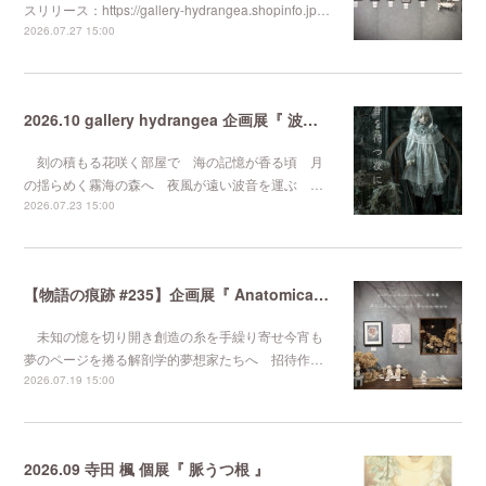
スリリース：https://gallery-hydrangea.shopinfo.jp…
2026.07.27 15:00
2026.10 gallery hydrangea 企画展『 波音を待つ夜に 』
刻の積もる花咲く部屋で 海の記憶が香る頃 月
の揺らめく霧海の森へ 夜風が遠い波音を運ぶ …
2026.07.23 15:00
【物語の痕跡 #235】企画展『 Anatomical Dreamer 』
未知の憶を切り開き創造の糸を手繰り寄せ今宵も
夢のページを捲る解剖学的夢想家たちへ 招待作…
2026.07.19 15:00
2026.09 寺田 楓 個展『 脈うつ根 』