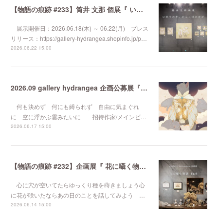
【物語の痕跡 #233】筒井 文那 個展『 いのりの手、からっぽのゆび 』
展示開催日：2026.06.18(木) ～ 06.22(月) プレス
リリース：https://gallery-hydrangea.shopinfo.jp/p…
2026.06.22 15:00
2026.09 gallery hydrangea 企画公募展『 気まぐれなるままに 』
何も決めず 何にも縛られず 自由に気まぐれ
に 空に浮かぶ雲みたいに 招待作家/メインビ…
2026.06.17 15:00
【物語の痕跡 #232】企画展『 花に囁く物語 Ep.6 』
心に穴が空いてたらゆっくり種を蒔きましょう心
に花が咲いたならあの日のことを話してみよう …
2026.06.14 15:00