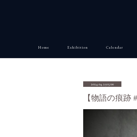
H o m e
E x h i b i t i o n
C a l e n d a r
2024.04.29 15:00
【物語の痕跡 #