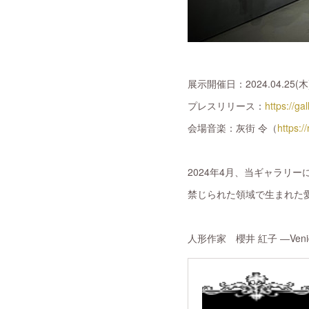
展示開催日：2024.04.25(木) 
プレスリリース：
https://g
会場音楽：灰街 令（
https:/
2024年4月、当ギャラリ
禁じられた領域で生まれた
人形作家 櫻井 紅子 ―Venico