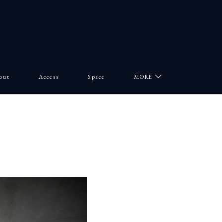
o u t
A c c e s s
S p a c e
MORE