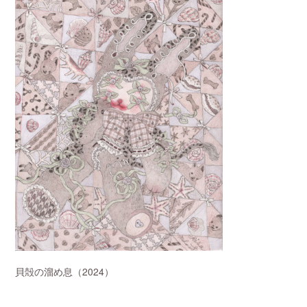
貝殻の溜め息（2024）