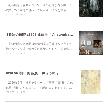
刻の積もる花咲く部屋で 海の記憶が香る頃 月
の揺らめく霧海の森へ 夜風が遠い波音を運ぶ …
2026.07.23 15:00
【物語の痕跡 #235】企画展『 Anatomical Dreamer 』
未知の憶を切り開き創造の糸を手繰り寄せ今宵も
夢のページを捲る解剖学的夢想家たちへ 招待作…
2026.07.19 15:00
2026.09 寺田 楓 個展『 脈うつ根 』
2026年9月、当ギャラリーにて画家 寺田 楓さんの
個展を開催いたします。 深緑の森の奥深くで、…
2026.07.11 15:00