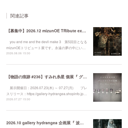
関連記事
【募集中】2026.12 mizunOE TRibute exhibition『 BADREAM #5 』
you and me and the devil make 3 第5回目となる
mizunOEトリビュート展です。永遠の夢の中にい…
2026.08.06 15:00
【物語の痕跡 #236】すみれ糸星 個展『 グレイローズのお城 』
展示開催日：2026.07.23(木) ～ 07.27(月) プレ
スリリース：https://gallery-hydrangea.shopinfo.jp…
2026.07.27 15:00
2026.10 gallery hydrangea 企画展『 波音を待つ夜に 』