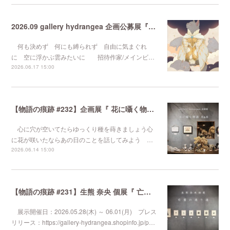
2026.09 gallery hydrangea 企画公募展『 気まぐれなるままに 』
何も決めず 何にも縛られず 自由に気まぐれ
に 空に浮かぶ雲みたいに 招待作家/メインビ…
2026.06.17 15:00
【物語の痕跡 #232】企画展『 花に囁く物語 Ep.6 』
心に穴が空いてたらゆっくり種を蒔きましょう心
に花が咲いたならあの日のことを話してみよう …
2026.06.14 15:00
【物語の痕跡 #231】生熊 奈央 個展『 亡霊の通り道 』
展示開催日：2026.05.28(木) ～ 06.01(月) プレス
リリース：https://gallery-hydrangea.shopinfo.jp/p…