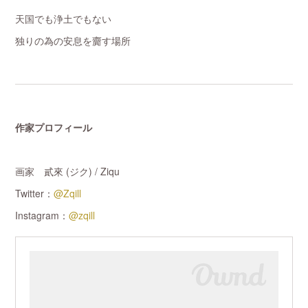
天国でも浄土でもない
独りの為の安息を齎す場所
作家プロフィール
画家 貳來 (ジク) / Ziqu
Twitter：
@Zqill
Instagram：
@zqill