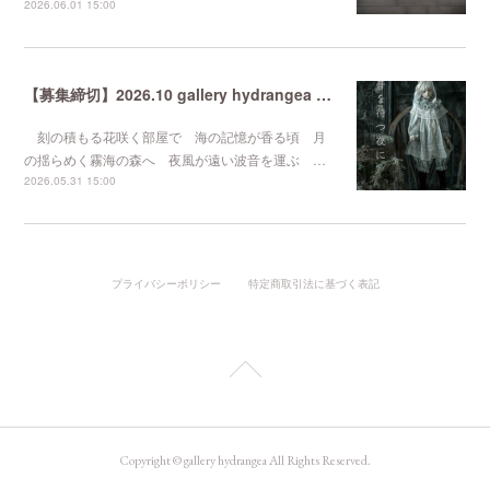
2026.06.01 15:00
【募集締切】2026.10 gallery hydrangea 企画展『 波音を待つ夜に 』
刻の積もる花咲く部屋で 海の記憶が香る頃 月
の揺らめく霧海の森へ 夜風が遠い波音を運ぶ …
2026.05.31 15:00
プライバシーポリシー
特定商取引法に基づく表記
Copyright © gallery hydrangea All Rights Reserved.