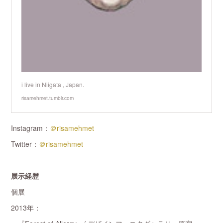
i live in Niigata , Japan.
risamehmet.tumblr.com
Instagram：
＠risamehmet
Twitter：
＠risamehmet
展示経歴
個展
2013年：