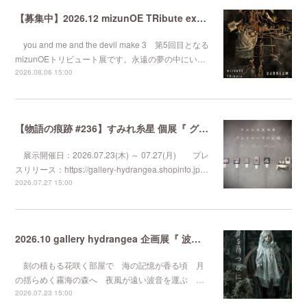
【募集中】2026.12 mizunOE TRibute exhibition『 BADREAM #5 』
you and me and the devil make 3 第5回目となる
mizunOEトリビュート展です。永遠の夢の中にい…
2026.08.06 15:00
【物語の痕跡 #236】すみれ糸星 個展『 グレイローズのお城 』
展示開催日：2026.07.23(木) ～ 07.27(月) プレ
スリリース：https://gallery-hydrangea.shopinfo.jp…
2026.07.27 15:00
2026.10 gallery hydrangea 企画展『 波音を待つ夜に 』
刻の積もる花咲く部屋で 海の記憶が香る頃 月
の揺らめく霧海の森へ 夜風が遠い波音を運ぶ …
2026.07.23 15:00