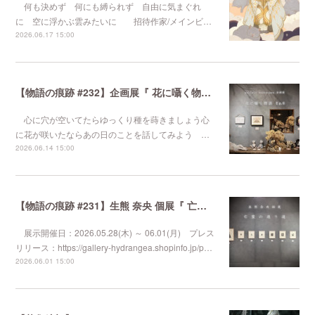
何も決めず 何にも縛られず 自由に気まぐれ
に 空に浮かぶ雲みたいに 招待作家/メインビ…
2026.06.17 15:00
【物語の痕跡 #232】企画展『 花に囁く物語 Ep.6 』
心に穴が空いてたらゆっくり種を蒔きましょう心
に花が咲いたならあの日のことを話してみよう …
2026.06.14 15:00
【物語の痕跡 #231】生熊 奈央 個展『 亡霊の通り道 』
展示開催日：2026.05.28(木) ～ 06.01(月) プレス
リリース：https://gallery-hydrangea.shopinfo.jp/p…
2026.06.01 15:00