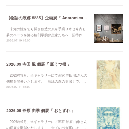
【物語の痕跡 #235】企画展『 Anatomical Dreamer 』
未知の憶を切り開き創造の糸を手繰り寄せ今宵も
夢のページを捲る解剖学的夢想家たちへ 招待作…
2026.07.19 15:00
2026.09 寺田 楓 個展『 脈うつ根 』
2026年9月、当ギャラリーにて画家 寺田 楓さんの
個展を開催いたします。 深緑の森の奥深くで、…
2026.07.11 15:00
2026.09 斧原 由季 個展『 おとずれ 』
2026年9月、当ギャラリーにて画家 斧原 由季さん
の個展を開催いたします。 全ての出来事には、…