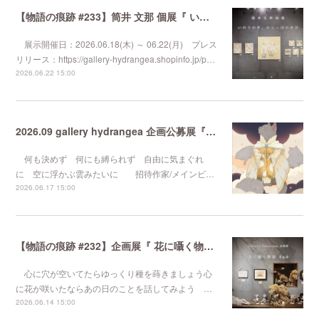
【物語の痕跡 #233】筒井 文那 個展『 いのりの手、からっぽのゆび 』
展示開催日：2026.06.18(木) ～ 06.22(月) プレス
リリース：https://gallery-hydrangea.shopinfo.jp/p…
2026.06.22 15:00
2026.09 gallery hydrangea 企画公募展『 気まぐれなるままに 』
何も決めず 何にも縛られず 自由に気まぐれ
に 空に浮かぶ雲みたいに 招待作家/メインビ…
2026.06.17 15:00
【物語の痕跡 #232】企画展『 花に囁く物語 Ep.6 』
心に穴が空いてたらゆっくり種を蒔きましょう心
に花が咲いたならあの日のことを話してみよう …
2026.06.14 15:00