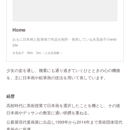
Home
おもに日本画と鉛筆画で作品を制作・発表している永見由子のweb
site
永見由子 Web Site ～ため息画帳～
少女の姿を通し、幾重にも通り過ぎていくひとときの心の機微
を、主に日本画や鉛筆画の技法を用いて表しています。
経歴
高校時代に美術授業で日本画を選択したことを機とし、その後
日本画やデッサンの教室に通い研鑽を重ねる。
公募展現代童画展に出品し1999年から2014年まで美術団体現代
童画会に所属。