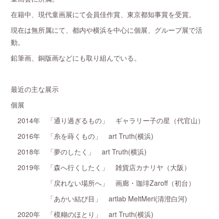
在籍中、現代童画展にて会員佳作賞、東京都知事賞を受賞。
現在は無所属にて、都内や横浜を中心に個展、グループ展で活
動。
鉛筆画、銅版画などにも取り組んでいる。
最近の主な展示
個展
2014年 「通り過ぎるもの」 ギャラリー子の星（代官山）
2016年 「糸を蒔くもの」 art Truth(横浜)
2018年 「夢のしたく」 art Truth(横浜)
2019年 「森へ行くしたく」 雑貨店カナリヤ（大阪）
「戻れない場所へ」 画廊・珈琲Zaroff（初台）
「あかい結び目」 artlab MeltMeri(清澄白河)
2020年 「模糊のほとり」 art Truth(横浜)