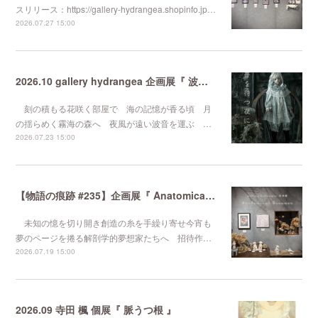
スリリース：https://gallery-hydrangea.shopinfo.jp…
2026.07.27 15:00
2026.10 gallery hydrangea 企画展『 波音を待つ夜に 』
刻の積もる花咲く部屋で 海の記憶が香る頃 月
の揺らめく霧海の森へ 夜風が遠い波音を運ぶ …
2026.07.23 15:00
【物語の痕跡 #235】企画展『 Anatomical Dreamer 』
未知の憶を切り開き創造の糸を手繰り寄せ今宵も
夢のページを捲る解剖学的夢想家たちへ 招待作…
2026.07.19 15:00
2026.09 寺田 楓 個展『 脈うつ根 』