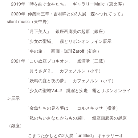
2019年「時を紡ぐ女神たち」 ギャラリーMalle（恵比寿）
2020年 仲築間三幸・吉村眸との3人展「森へつれてって」
silent music（東中野）
「月下美人」 銀座画廊美の起原（銀座）
「少女の聖域」 霧とリボンオンライン展示
「冬の旅」 画廊・珈琲Zaroff（初台）
2021年「こいぬ座プロキオン」 点滴堂（三鷹）
「月うさぎ２」 カフェノルン（小平）
「妖精の庭と夜の夢」 カフェノルン（小平）
「少女の聖域Vol..2 跳躍と疾走 霧とリボンオンライ
ン展示
「金魚たちの見る夢は」 コルメキッサ（横浜）
「私のちいさなたからもの展Ⅱ」 銀座画廊美の起原
（銀座）
こまつたかしとの2人展「untitled」 ギャラリーオ