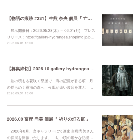
【物語の痕跡 #231】生熊 奈央 個展『 亡霊の通り道 』
展示開催日：2026.05.28(木) ～ 06.01(月) プレス
リリース：https://gallery-hydrangea.shopinfo.jp/p…
2026.06.01 15:00
【募集締切】2026.10 gallery hydrangea 企画展『 波音を待つ夜に 』
刻の積もる花咲く部屋で 海の記憶が香る頃 月
の揺らめく霧海の森へ 夜風が遠い波音を運ぶ …
2026.05.31 15:00
2026.08 富樫 尚美 個展『 祈りの灯る庭 』
2026年8月、当ギャラリーにて画家 富樫尚美さん
の個展を開催いたします。 幼い頃の暖かな記憶…