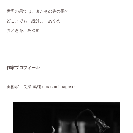
世界の果ては、またその先の果て
どこまでも 続けよ、あゆめ
おとぎを、あゆめ
作家プロフィール
美術家 長瀬 萬純 / masumi nagase