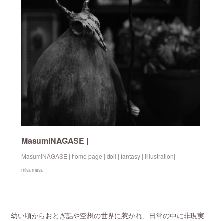
MasumiNAGASE |
MasumiNAGASE | home page | doll | fantasy | illlustration|
misumasu
幼い頃からおとぎ話や空想の世界に惹かれ、日常の中に非現実