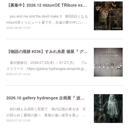
【募集中】2026.12 mizunOE TRibute exhibition『 BADREAM #5 』
you and me and the devil make 3 第5回目となる
mizunOEトリビュート展です。永遠の夢の中にい…
2026.08.06 15:00
【物語の痕跡 #236】すみれ糸星 個展『 グレイローズのお城 』
展示開催日：2026.07.23(木) ～ 07.27(月) プレ
スリリース：https://gallery-hydrangea.shopinfo.jp…
2026.07.27 15:00
2026.10 gallery hydrangea 企画展『 波音を待つ夜に 』
刻の積もる花咲く部屋で 海の記憶が香る頃 月
の揺らめく霧海の森へ 夜風が遠い波音を運ぶ …
2026.07.23 15:00