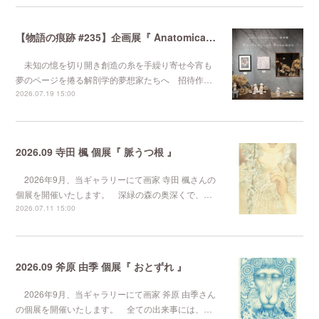
【物語の痕跡 #235】企画展『 Anatomical Dreamer 』
未知の憶を切り開き創造の糸を手繰り寄せ今宵も
夢のページを捲る解剖学的夢想家たちへ 招待作…
2026.07.19 15:00
2026.09 寺田 楓 個展『 脈うつ根 』
2026年9月、当ギャラリーにて画家 寺田 楓さんの
個展を開催いたします。 深緑の森の奥深くで、…
2026.07.11 15:00
2026.09 斧原 由季 個展『 おとずれ 』
2026年9月、当ギャラリーにて画家 斧原 由季さん
の個展を開催いたします。 全ての出来事には、…