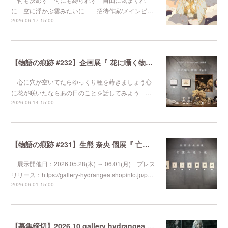
に 空に浮かぶ雲みたいに 招待作家/メインビ…
2026.06.17 15:00
【物語の痕跡 #232】企画展『 花に囁く物語 Ep.6 』
心に穴が空いてたらゆっくり種を蒔きましょう心
に花が咲いたならあの日のことを話してみよう …
2026.06.14 15:00
【物語の痕跡 #231】生熊 奈央 個展『 亡霊の通り道 』
展示開催日：2026.05.28(木) ～ 06.01(月) プレス
リリース：https://gallery-hydrangea.shopinfo.jp/p…
2026.06.01 15:00
【募集締切】2026.10 gallery hydrangea 企画展『 波音を待つ夜に 』