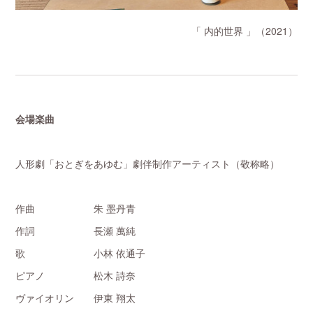
「 内的世界 」（2021）
会場楽曲
人形劇「おとぎをあゆむ」劇伴制作アーティスト（敬称略）
作曲 朱 墨丹青
作詞 長瀬 萬純
歌 小林 依通子
ピアノ 松木 詩奈
ヴァイオリン 伊東 翔太