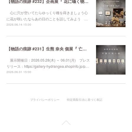
【物語の痕跡 #232】企画展『 花に囁く物語 Ep.6 』
心に穴が空いてたらゆっくり種を蒔きましょう心
に花が咲いたならあの日のことを話してみよう …
2026.06.14 15:00
【物語の痕跡 #231】生熊 奈央 個展『 亡霊の通り道 』
展示開催日：2026.05.28(木) ～ 06.01(月) プレス
リリース：https://gallery-hydrangea.shopinfo.jp/p…
2026.06.01 15:00
プライバシーポリシー
特定商取引法に基づく表記