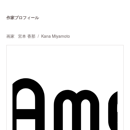
作家プロフィール
画家 宮本 香那 / Kana Miyamoto