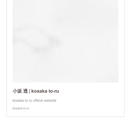
小坂 透 | kosaka to-ru
kosaka to-ru official website
kosaka-to-ru