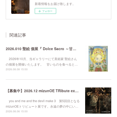
新着情報をお届け致します。
フォロー
関連記事
2026.010 聖絵 個展『 Dolce Sacro ～甘美なる聖性～ 』
2026年10月、当ギャラリーにて美術家 聖絵さん
の個展を開催いたします。 甘いものを食べると…
2026.08.08 15:00
【募集中】2026.12 mizunOE TRibute exhibition『 BADREAM #5 』
you and me and the devil make 3 第5回目となる
mizunOEトリビュート展です。永遠の夢の中にい…
2026.08.06 15:00