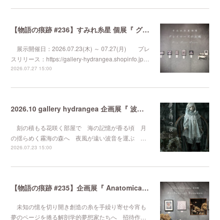
【物語の痕跡 #236】すみれ糸星 個展『 グレイローズのお城 』
展示開催日：2026.07.23(木) ～ 07.27(月) プレ
スリリース：https://gallery-hydrangea.shopinfo.jp…
2026.07.27 15:00
2026.10 gallery hydrangea 企画展『 波音を待つ夜に 』
刻の積もる花咲く部屋で 海の記憶が香る頃 月
の揺らめく霧海の森へ 夜風が遠い波音を運ぶ …
2026.07.23 15:00
【物語の痕跡 #235】企画展『 Anatomical Dreamer 』
未知の憶を切り開き創造の糸を手繰り寄せ今宵も
夢のページを捲る解剖学的夢想家たちへ 招待作…